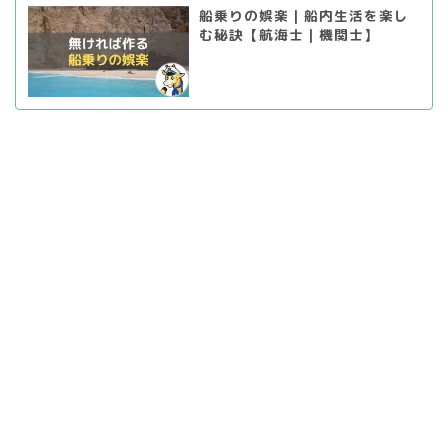
船乗りの娯楽｜船内生活を楽し
む秘訣【航海士｜機関士】