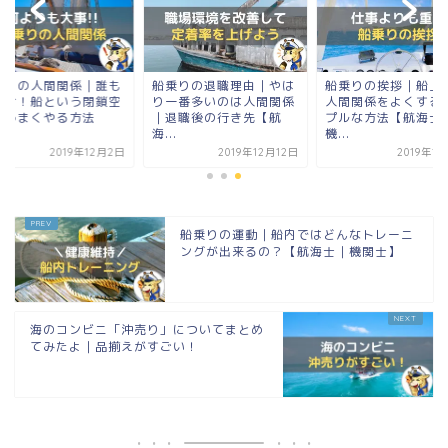
乗りの人間関係｜誰も
船乗りの退職理由｜やは
船乗りの挨拶｜船上
悩む！船という閉鎖空
り一番多いのは人間関係
人間関係をよくする
でうまくやる方法
｜退職後の行き先【航
プルな方法【航海士
...
海...
機...
2019年12月2日
2019年12月12日
2019年1
船乗りの運動｜船内ではどんなトレーニ
ングが出来るの？【航海士｜機関士】
海のコンビニ「沖売り」についてまとめ
てみたよ｜品揃えがすごい！