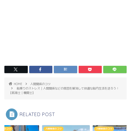
HOME
人間関係のコツ
船乗りのストレス｜人間関係などの原因を解消して快適な船内生活を送ろう！
【航海士｜機関士】
RELATED POST
関係のコツ
人間関係のコツ
人間関係のコツ