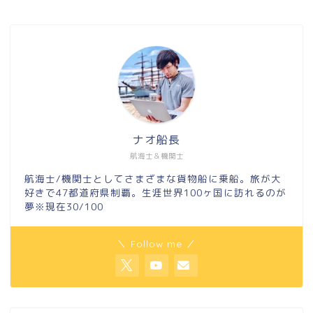
ナオ船長
航海士＆機関士
航海士/機関士としてさまざまな貨物船に乗船。旅が大
好きで47都道府県制覇。生涯世界100ヶ国に訪れるのが
夢※現在30/100
＼ Follow me ／