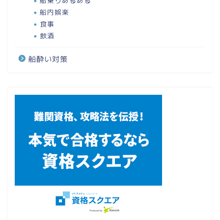
船乗りあるある
船内娯楽
食事
飲酒
船酔い対策