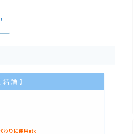
！
 結 論 】
わりに使用etc