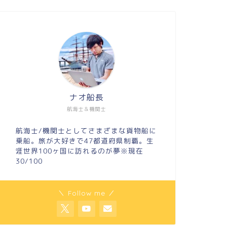
ナオ船長
航海士＆機関士
航海士/機関士としてさまざまな貨物船に
乗船。旅が大好きで47都道府県制覇。生
涯世界100ヶ国に訪れるのが夢※現在
30/100
＼ Follow me ／