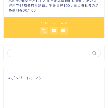
航海士/機関士としてさまざまな貨物船に乗船。旅が大
好きで47都道府県制覇。生涯世界100ヶ国に訪れるのが
夢※現在30/100
＼ Follow me ／
スポンサードリンク